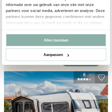
informatie over uw gebruik van onze site met onze
Großzügige Stellplätze
partners voor social media, adverteren en analyse. Deze
Auto auf dem Stellplatz
partners kunnen deze gegevens combineren met andere
16 AMP Strom
Wasserversorgung
informatie die u aan ze heeft verstrekt of die ze hebben
CAI-Anschluss und kostenloses WLAN
verzameld op basis van uw gebruik van hun services.
von
21-08-2026
bis
24-08-2026
Alles toestaan
€ 420,66
i
Ab:
Aanpassen
Jetzt buchen
Mehr Info
8