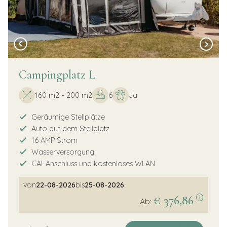
Campingplatz L
160 m2 - 200 m2
6
Ja
Geräumige Stellplätze
Auto auf dem Stellplatz
16 AMP Strom
Wasserversorgung
CAI-Anschluss und kostenloses WLAN
von
22-08-2026
bis
25-08-2026
€ 376,86
i
Ab: