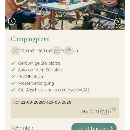
Campingplatz
100 m2 - 160 m2
6
Ja
Geräumige Stellplätze
Auto auf dem Stellplatz
16 AMP Strom
Wasserversorgung
CAI-Anschluss und kostenloses WLAN
von
22-08-2026
bis
25-08-2026
€ 267,36
i
Ab:
Jetzt buchen
Mehr Info