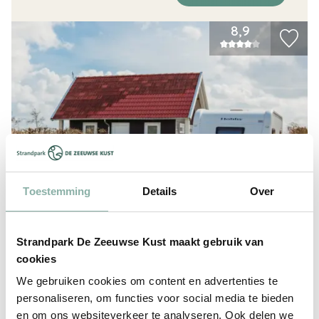
8,9
Toestemming
Details
Over
Campingplatz Deluxe
Strandpark De Zeeuwse Kust maakt gebruik van
cookies
100m2 - 160m2
6
Ja
We gebruiken cookies om content en advertenties te
personaliseren, om functies voor social media te bieden
Privates Sanitär mit Küchenzeile, Geschirrspüler und
en om ons websiteverkeer te analyseren. Ook delen we
Kühlschrank