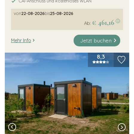
CAI-Anschluss und kostenloses WLAN
von
22-08-2026
bis
25-08-2026
€ 461,16
i
Ab:
Jetzt buchen
Mehr Info
8,3