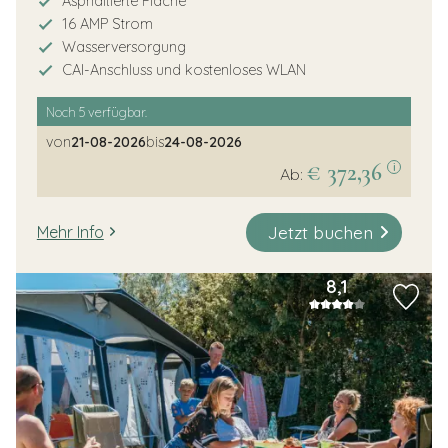
Asphaltierte Fläche
16 AMP Strom
Wasserversorgung
CAI-Anschluss und kostenloses WLAN
Noch
5
verfügbar.
von
21-08-2026
bis
24-08-2026
€ 372,36
i
Ab:
Jetzt buchen
Mehr Info
8,1