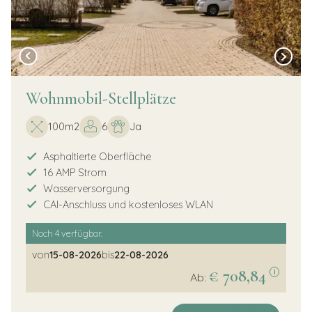
Wohnmobil-Stellplätze
100m2
6
Ja
Asphaltierte Oberfläche
16 AMP Strom
Wasserversorgung
CAI-Anschluss und kostenloses WLAN
Noch
4
verfügbar.
von
15-08-2026
bis
22-08-2026
€ 708,84
i
Ab: