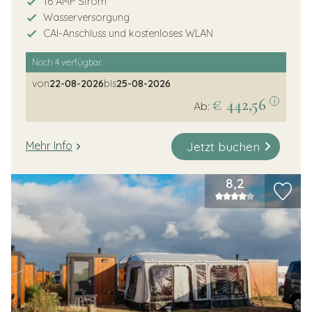
16 AMP Strom
Wasserversorgung
CAI-Anschluss und kostenloses WLAN
Noch
4
verfügbar.
von
22-08-2026
bis
25-08-2026
€ 442,56
i
Ab:
Jetzt buchen
Mehr Info
8,2