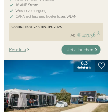
16 AMP Strom
Wasserversorgung
CAI-Anschluss und kostenloses WLAN
von
06-09-2026
bis
09-09-2026
€ 417,36
i
Ab:
Jetzt buchen
Mehr Info
8,3