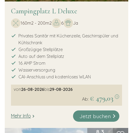
Campingplatz L Deluxe
160m2 - 200m2
6
Ja
Privates Sanitär mit Küchenzeile, Geschirrspüler und
Kühlschrank
Großzügige Stellplätze
Auto auf dem Stellplatz
16 AMP Strom
Wasserversorgung
CAI-Anschluss und kostenloses WLAN
von
26-08-2026
bis
29-08-2026
€ 479,03
i
Ab:
Jetzt buchen
Mehr Info
8,3