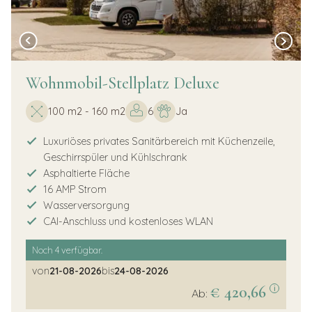
Wohnmobil-Stellplatz Deluxe
100 m2 - 160 m2
6
Ja
Luxuriöses privates Sanitärbereich mit Küchenzeile,
Geschirrspüler und Kühlschrank
Asphaltierte Fläche
16 AMP Strom
Wasserversorgung
CAI-Anschluss und kostenloses WLAN
Noch
4
verfügbar.
von
21-08-2026
bis
24-08-2026
€ 420,66
i
Ab: