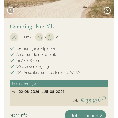
Campingplatz XL
200 m2 +
6
Ja
Geräumige Stellplätze
Auto auf dem Stellplatz
16 AMP Strom
Wasserversorgung
CAI-Anschluss und kostenloses WLAN
Noch
2
verfügbar.
von
22-08-2026
bis
25-08-2026
€ 393,36
i
Ab:
Jetzt buchen
Mehr Info