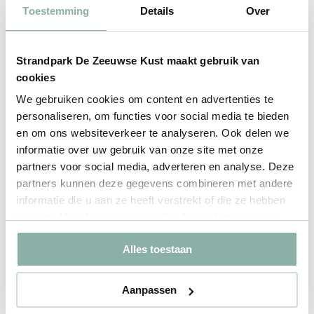
Es ist möglich, Fahrräder für einen längeren Zeitraum als
Toestemming
Details
Over
einen Tag zu mieten (außer das elektrische Fahrrad). Bei
einer längeren Mietdauer profitierst du zudem von einem
Strandpark De Zeeuwse Kust maakt gebruik van
besseren Preis.
cookies
Die Fahrräder können nur online gemietet werden.
We gebruiken cookies om content en advertenties te
Reservierte Fahrräder können an der Rezeption oder an
personaliseren, om functies voor social media te bieden
der Fahrradverleihstation abgeholt werden.
en om ons websiteverkeer te analyseren. Ook delen we
informatie over uw gebruik van onze site met onze
partners voor social media, adverteren en analyse. Deze
partners kunnen deze gegevens combineren met andere
informatie die u aan ze heeft verstrekt of die ze hebben
verzameld op basis van uw gebruik van hun services.
Alles toestaan
Aanpassen