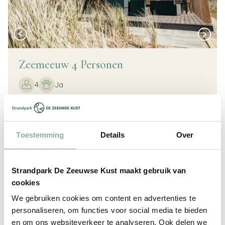
Zeemeeuw 4 Personen
4
Ja
Neues Chalet
2 Schlafzimmer
2 Badezimmer
Toestemming
Details
Over
Moderne Einrichtung
von
10-08-2026
bis
17-08-2026
Strandpark De Zeeuwse Kust maakt gebruik van
€ 2028,84
i
Ab:
cookies
We gebruiken cookies om content en advertenties te
Jetzt buchen
Mehr Info
personaliseren, om functies voor social media te bieden
en om ons websiteverkeer te analyseren. Ook delen we