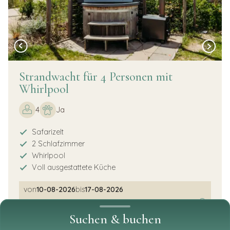
Strandwacht für 4 Personen mit
Whirlpool
4
Ja
Safarizelt
2 Schlafzimmer
Whirlpool
Voll ausgestattete Küche
von
10-08-2026
bis
17-08-2026
€ 2641,34
i
Ab:
Suchen & buchen