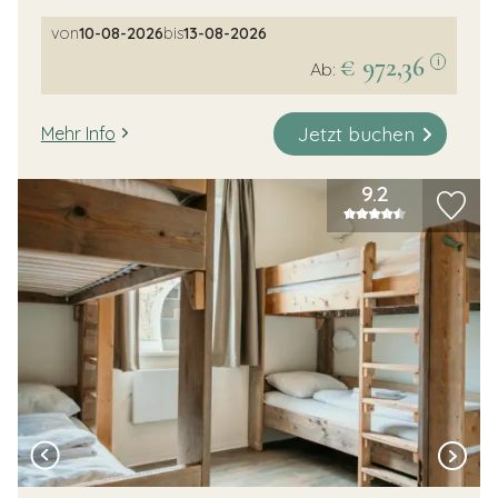
von
10-08-2026
bis
13-08-2026
€ 972,36
i
Ab:
Jetzt buchen
Mehr Info
9.2