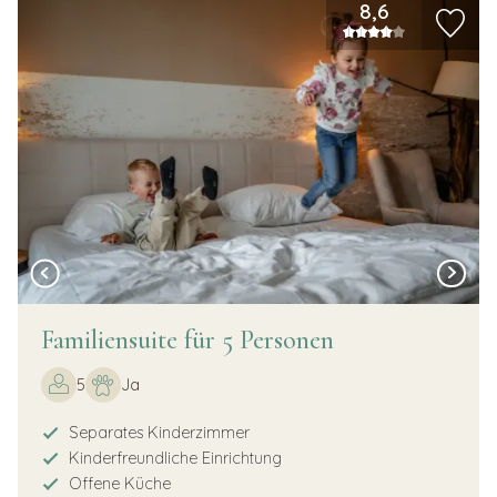
8,6
Familiensuite für 5 Personen
5
Ja
Separates Kinderzimmer
Kinderfreundliche Einrichtung
Offene Küche