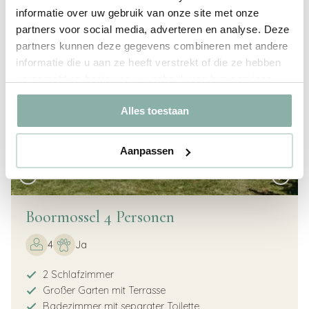
8,1
informatie over uw gebruik van onze site met onze
partners voor social media, adverteren en analyse. Deze
partners kunnen deze gegevens combineren met andere
informatie die u aan ze heeft verstrekt of die ze hebben
verzameld op basis van uw gebruik van hun services.
Alles toestaan
Aanpassen
Boormossel 4 Personen
4
Ja
2 Schlafzimmer
Großer Garten mit Terrasse
Badezimmer mit separater Toilette