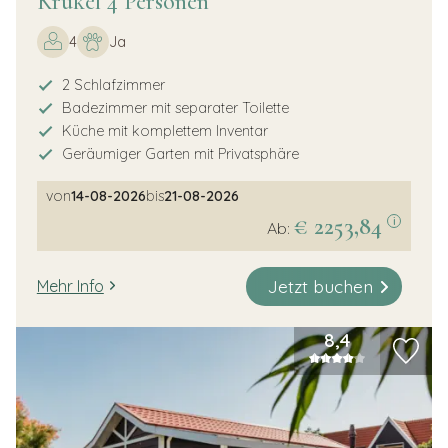
Krukel 4 Personen
4
Ja
2 Schlafzimmer
Badezimmer mit separater Toilette
Küche mit komplettem Inventar
Geräumiger Garten mit Privatsphäre
von
14-08-2026
bis
21-08-2026
€ 2253,84
i
Ab:
Jetzt buchen
Mehr Info
8,4