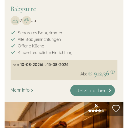
Babysuite
2
Ja
Separates Babyzimmer
Alle Babyeinrichtungen
Offene Küche
Kinderfreundliche Einrichtung
von
10-08-2026
bis
13-08-2026
€ 912,36
i
Ab:
Jetzt buchen
Mehr Info
8