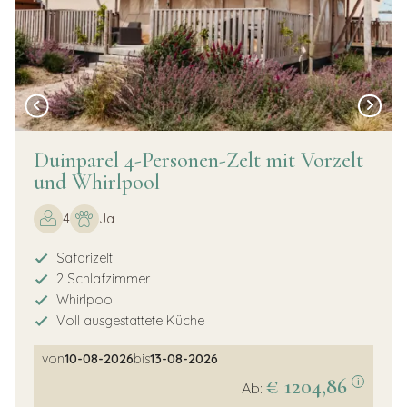
Duinparel 4-Personen-Zelt mit Vorzelt
und Whirlpool
4
Ja
Safarizelt
2 Schlafzimmer
Whirlpool
Voll ausgestattete Küche
von
10-08-2026
bis
13-08-2026
€ 1204,86
i
Ab: