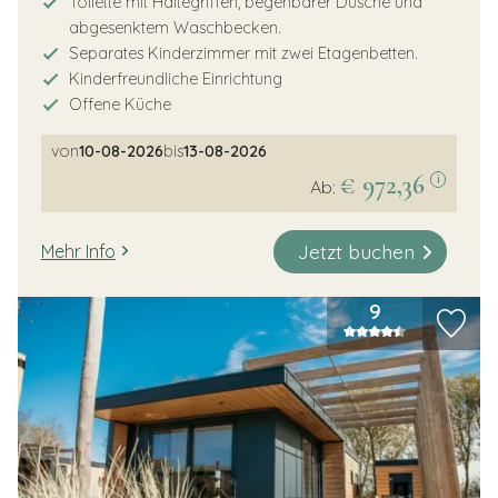
Toilette mit Haltegriffen, begehbarer Dusche und
abgesenktem Waschbecken.
Separates Kinderzimmer mit zwei Etagenbetten.
Kinderfreundliche Einrichtung
Offene Küche
von
10-08-2026
bis
13-08-2026
€ 972,36
i
Ab:
Jetzt buchen
Mehr Info
9