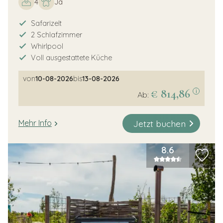
4
Ja
Safarizelt
2 Schlafzimmer
Whirlpool
Voll ausgestattete Küche
von
10-08-2026
bis
13-08-2026
€ 814,86
i
Ab:
Jetzt buchen
Mehr Info
8.6