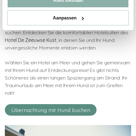
je hond aan zee
Alles toestaan
Suchen Sie den perfekten Strandurlaub zusammen mit
Aanpassen
Ihrem treuen Vierbeiner? Dann müssen Sie nicht weiter
suchen. Entdecken Sie die komfortablen Hotelsuiten des
Hotel De Zeeuwse Kust
, in denen Sie und Ihr Hund
unvergessliche Momente erleben werden.
Wählen Sie ein Hotel am Meer und gehen Sie gemeinsam
mit Ihrem Hund auf Entdeckungsreise! Es gibt nichts
Schöneres als einen langen Spaziergang am Strand. Ihr
Traumurlaub am Meer mit Ihrem Hund ist zum Greifen
nah!
Übernachtung mit Hund buchen