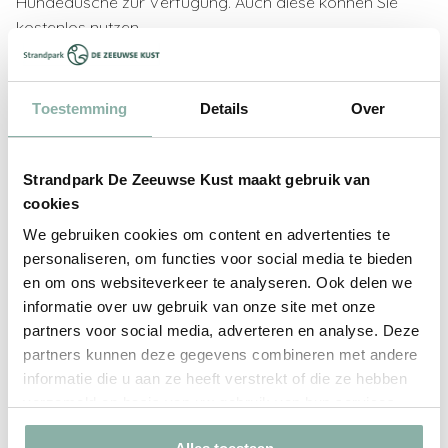
Hundedusche zur Verfügung. Auch diese können Sie
kostenlos nutzen.
Toestemming
Details
Over
Strandpark De Zeeuwse Kust maakt gebruik van
cookies
We gebruiken cookies om content en advertenties te
personaliseren, om functies voor social media te bieden
en om ons websiteverkeer te analyseren. Ook delen we
informatie over uw gebruik van onze site met onze
partners voor social media, adverteren en analyse. Deze
partners kunnen deze gegevens combineren met andere
informatie die u aan ze heeft verstrekt of die ze hebben
Overnacht in een hotel met
verzameld op basis van uw gebruik van hun services.