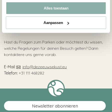
Besuchst du uns an besonders gut besuchten Tagen
Alles toestaan
oder während der Ferien? Dann empfehlen wir,
rechtzeitig loszufahren, damit du entspannt einen
Aanpassen
Parkplatz findest und deinen Besuch sofort genießen
kannst.
Hast du Fragen zum Parken oder möchtest du wissen,
welche Regelungen für deinen Besuch gelten? Dann
kontaktiere uns gerne vorab.
E-Mail:
info@dezeeuwsekust.eu
Telefon:
+31 111 468282
Newsletter abonnieren