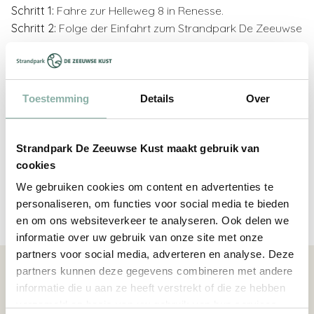
Schritt 1:
Fahre zur Helleweg 8 in Renesse.
Schritt 2:
Folge der Einfahrt zum Strandpark De Zeeuwse
Kust.
Schritt 3:
Biege an den ersten Schranken links ab.
Schritt 4:
Parke auf dem Besucherparkplatz.
Toestemming
Details
Over
Strandpark De Zeeuwse Kust maakt gebruik van
cookies
We gebruiken cookies om content en advertenties te
personaliseren, om functies voor social media te bieden
en om ons websiteverkeer te analyseren. Ook delen we
informatie over uw gebruik van onze site met onze
partners voor social media, adverteren en analyse. Deze
partners kunnen deze gegevens combineren met andere
Gut zu wissen
informatie die u aan ze heeft verstrekt of die ze hebben
verzameld op basis van uw gebruik van hun services.