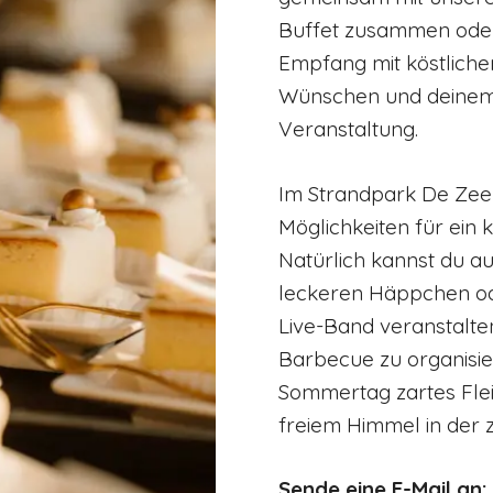
Buffet zusammen oder 
Empfang mit köstlich
Wünschen und deinem 
Veranstaltung.
Im Strandpark De Zeeu
Möglichkeiten für ein 
Natürlich kannst du a
leckeren Häppchen ode
Live-Band veranstalten
Barbecue zu organisi
Sommertag zartes Fleis
freiem Himmel in der 
Sende eine E-Mail an: