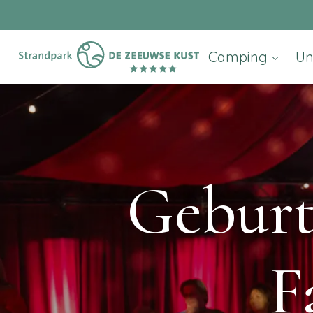
Camping
Un
Geburts
F