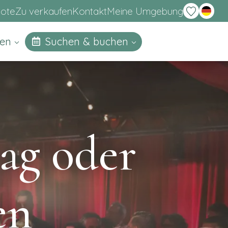
English
bote
Zu verkaufen
Kontakt
Meine Umgebung
nen
Suchen & buchen
tag oder
en