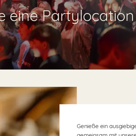
ie eine Partylocatio
Genieße ein ausgiebige
gemeinsam mit unser