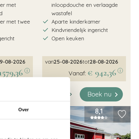
er met
inloopdouche en verlaagde
d
wastafel
er met twee
Aparte kinderkamer
Kindvriendelijk ingericht
gericht
Open keuken
9-08-2026
van
25-08-2026
tot
28-08-2026
1579,36
€ 942,36
i
i
Vanaf:
oek nu
Boek nu
Meer info
9
8,1
Over