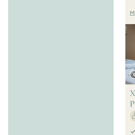
M
X
p