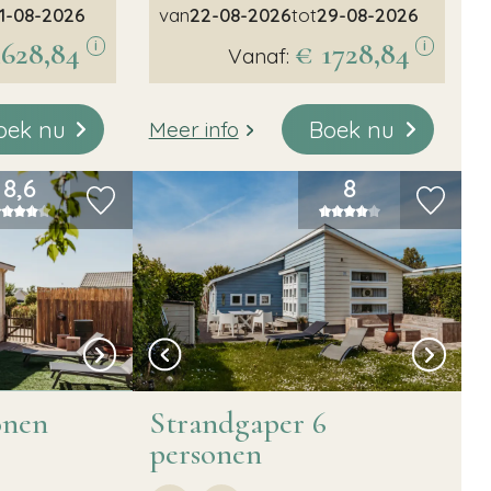
1-08-2026
van
22-08-2026
tot
29-08-2026
1628,84
€ 1728,84
i
i
Vanaf:
oek nu
Boek nu
Meer info
8,6
8
onen
Strandgaper 6
personen