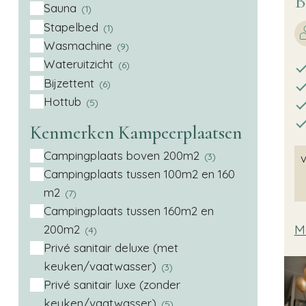
B
Sauna
(1)
Stapelbed
(1)
Wasmachine
(9)
Wateruitzicht
(6)
Bijzettent
(6)
Hottub
(5)
Kenmerken Kampeerplaatsen
Campingplaats boven 200m2
(3)
Campingplaats tussen 100m2 en 160
m2
(7)
Campingplaats tussen 160m2 en
M
200m2
(4)
Privé sanitair deluxe (met
keuken/vaatwasser)
(3)
Privé sanitair luxe (zonder
keuken/vaatwasser)
(5)