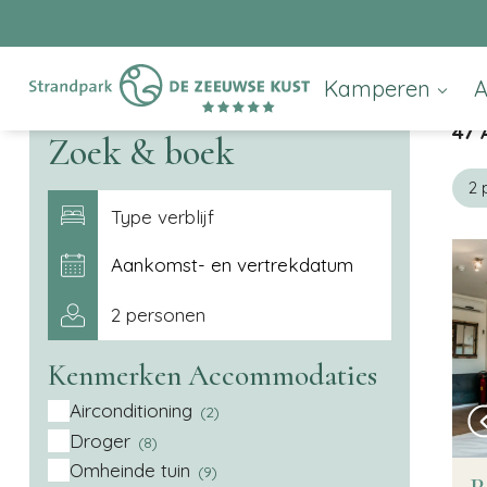
Kamperen
47
+
Zoek & boek
−
2 
Type verblijf
2 personen
Kenmerken Accommodaties
Airconditioning
(2)
Droger
(8)
Omheinde tuin
(9)