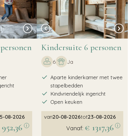
 personen
Kindersuite 6 personen
6
Ja
mer
Aparte kinderkamer met twee
gericht
stapelbedden
Kindvriendelijk ingericht
Open keuken
5-08-2026
van
20-08-2026
tot
23-08-2026
 952,36
€ 1317,36
i
i
Vanaf: