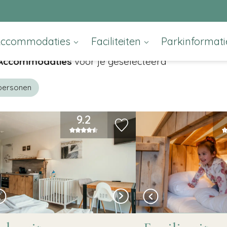
Accommodaties
Faciliteiten
Parkinformat
Accommodaties
voor je geselecteerd
personen
9.2