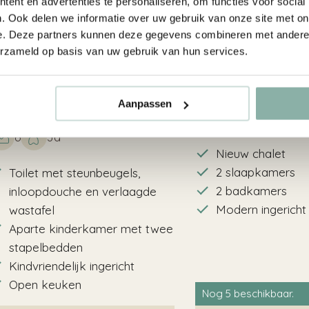
ent en advertenties te personaliseren, om functies voor social
. Ook delen we informatie over uw gebruik van onze site met on
e. Deze partners kunnen deze gegevens combineren met andere i
erzameld op basis van uw gebruik van hun services.
indervalide 6
Zeemeeuw 4 p
ersonen
Aanpassen
4
Ja
6
Ja
Nieuw chalet
2 slaapkamers
Toilet met steunbeugels,
2 badkamers
inloopdouche en verlaagde
Modern ingericht
wastafel
Aparte kinderkamer met twee
stapelbedden
Kindvriendelijk ingericht
Open keuken
Nog
5
beschikbaar.