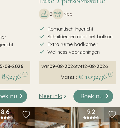
Luxe 2 persoonssuite
2
Nee
Romantisch ingericht
Schuifdeuren naar het balkon
mer
Extra ruime badkamer
gericht
Wellness voorzieningen
5-08-2026
van
09-08-2026
tot
12-08-2026
 852,36
€ 1032,36
i
i
Vanaf:
oek nu
Boek nu
Meer info
8,6
9.2