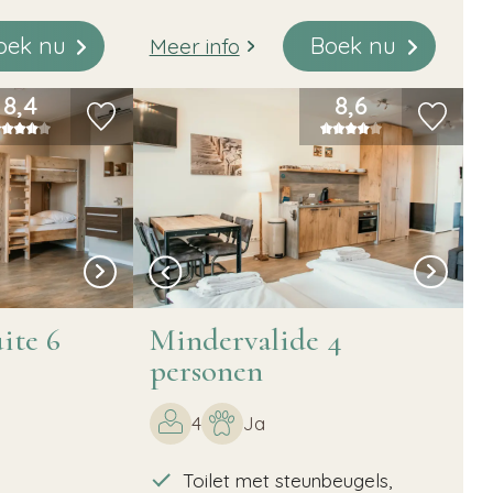
oek nu
Boek nu
Meer info
8,4
8,6
ite 6
Mindervalide 4
personen
4
Ja
Toilet met steunbeugels,