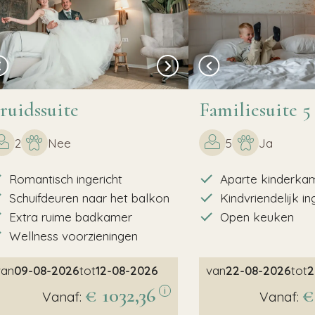
ruidssuite
Familiesuite 5
2
Nee
5
Ja
Romantisch ingericht
Aparte kinderka
Schuifdeuren naar het balkon
Kindvriendelijk in
Extra ruime badkamer
Open keuken
Wellness voorzieningen
van
09-08-2026
tot
12-08-2026
van
22-08-2026
tot
2
€ 1032,36
€
i
Vanaf:
Vanaf: