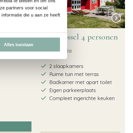
 media te bieden en om ons
ze partners voor social
nformatie die u aan ze heeft
ersonen
Boormossel 4 personen
Alles toestaan
4
Ja
2 slaapkamers
Ruime tuin met terras
Badkamer met apart toilet
Eigen parkeerplaats
Compleet ingerichte keuken