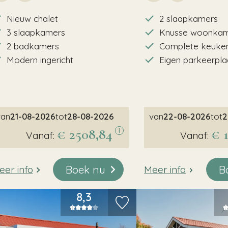
Nieuw chalet
2 slaapkamers
3 slaapkamers
Knusse woonka
2 badkamers
Complete keuken
Modern ingericht
Eigen parkeerpla
van
21-08-2026
tot
28-08-2026
van
22-08-2026
tot
2
€ 2508,84
€ 
i
Vanaf:
Vanaf:
Boek nu
B
eer info
Meer info
8,3