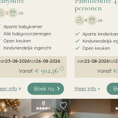
abysuite
Familiesuite 4
personen
2
Ja
4
Ja
Aparte babykamer
Alle babyvoorzieningen
Aparte kinderka
Open keuken
Kindvriendelijk in
Kindvriendelijk ingericht
Open keuken
van
23-08-2026
tot
26-08-2026
van
22-08-2026
tot
2
€ 912,36
€
i
Vanaf:
Vanaf:
Boek nu
B
eer info
Meer info
8