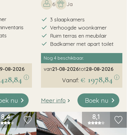
6
Ja
mer
3 slaapkamers
inventaris
Verhoogde woonkamer
ats
Ruim terras en meubilair
Badkamer met apart toilet
Nog
4
beschikbaar.
9-08-2026
van
21-08-2026
tot
28-08-2026
1428,84
€ 1978,84
i
i
Vanaf:
oek nu
Boek nu
Meer info
8,4
8,1