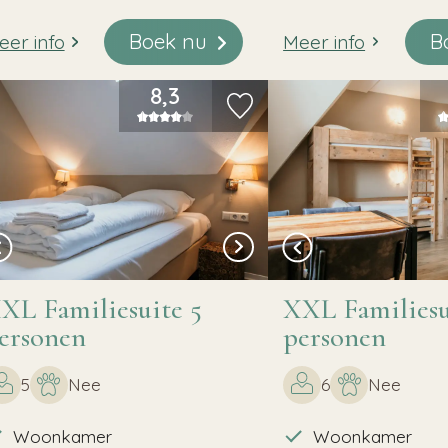
Boek nu
B
eer info
Meer info
8,3
XL Familiesuite 5
XXL Familiesu
ersonen
personen
5
Nee
6
Nee
Woonkamer
Woonkamer