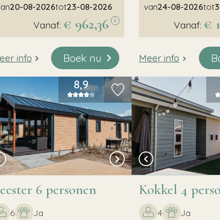
van
20-08-2026
tot
23-08-2026
van
24-08-2026
tot
3
€ 962,36
€ 
i
Vanaf:
Vanaf:
Boek nu
B
eer info
Meer info
8,9
eester 6 personen
Kokkel 4 pers
6
Ja
4
Ja