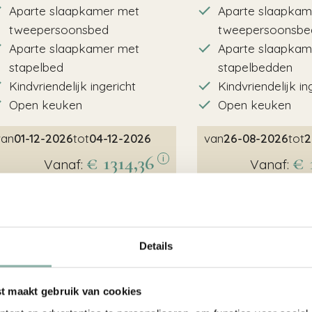
Aparte slaapkamer met
Aparte slaapkam
tweepersoonsbed
tweepersoonsbe
Aparte slaapkamer met
Aparte slaapkam
stapelbed
stapelbedden
Kindvriendelijk ingericht
Kindvriendelijk in
Open keuken
Open keuken
van
01-12-2026
tot
04-12-2026
van
26-08-2026
tot
2
€ 1314,36
€ 
i
Vanaf:
Vanaf:
Boek nu
B
eer info
Meer info
7,2
Details
 maakt gebruik van cookies