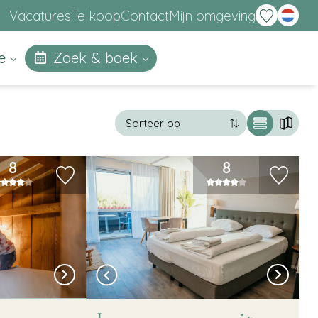
English
Vacatures
Te koop
Contact
Mijn omgeving
ie
Zoek & boek
8
8