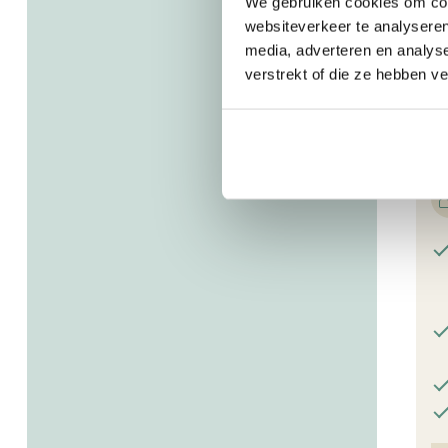
We gebruiken cookies om cont
websiteverkeer te analyseren
media, adverteren en analys
verstrekt of die ze hebben v
M
p