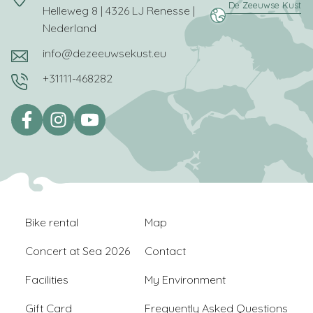
Helleweg 8 | 4326 LJ Renesse |
Nederland
info@dezeeuwsekust.eu
+31111-468282
Bike rental
Map
Concert at Sea 2026
Contact
Facilities
My Environment
Gift Card
Frequently Asked Questions