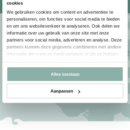
Inschrijven nieuwsbrief
cookies
We gebruiken cookies om content en advertenties te
personaliseren, om functies voor social media te bieden
en om ons websiteverkeer te analyseren. Ook delen we
Wil je ons iets vragen?
informatie over uw gebruik van onze site met onze
partners voor social media, adverteren en analyse. Deze
Strandpark De Zeeuwse Kust
partners kunnen deze gegevens combineren met andere
Helleweg 8 | 4326 LJ Renesse |
informatie die u aan ze heeft verstrekt of die ze hebben
Nederland
verzameld op basis van uw gebruik van hun services.
info@dezeeuwsekust.eu
Alles toestaan
+31111-468282
Aanpassen