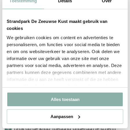
Toestemming
Details
Over
Telefoon als sleutel
Strandpark De Zeeuwse Kust maakt gebruik van
cookies
Kom binnen met de app
We gebruiken cookies om content en advertenties te
Heb je een chalet, een comfortplaats met privésanitair,
personaliseren, om functies voor social media te bieden
een VIP-camperplaats of een hotelkamer geboekt?
en om ons websiteverkeer te analyseren. Ook delen we
Vanaf nu kun je de deur openen met de Strandpark De
informatie over uw gebruik van onze site met onze
Zeeuwse Kust app op je telefoon!
partners voor social media, adverteren en analyse. Deze
partners kunnen deze gegevens combineren met andere
Hoe werkt het?
informatie die u aan ze heeft verstrekt of die ze hebben
verzameld op basis van uw gebruik van hun services.
Download de app.
Download de app in de app store.
Alles toestaan
Android
Apple
Geef je taalkeuze aan.
Aanpassen
Klik op 'Nederlands' of 'Duits'
Druk op de knop 'toegang' onderaan je scherm