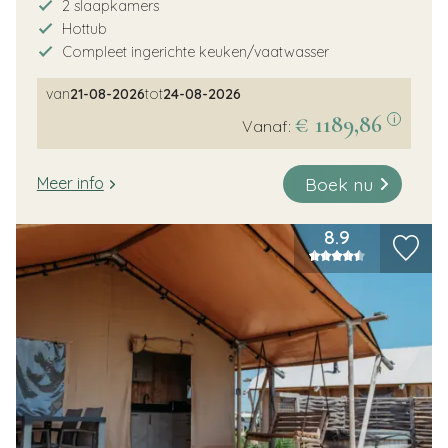
2 slaapkamers
Hottub
Compleet ingerichte keuken/vaatwasser
van
21-08-2026
tot
24-08-2026
€ 1189,86
i
Vanaf:
Boek nu
Meer info
8.9