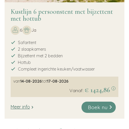
Kustlijn 6 persoonstent met bijzettent
met hottub
6
Ja
Safaritent
2 slaapkamers
Bijzettent met 2 bedden
Hottub
Compleet ingerichte keuken/vaatwasser
van
14-08-2026
tot
17-08-2026
€ 1424,86
i
Vanaf:
Boek nu
Meer info