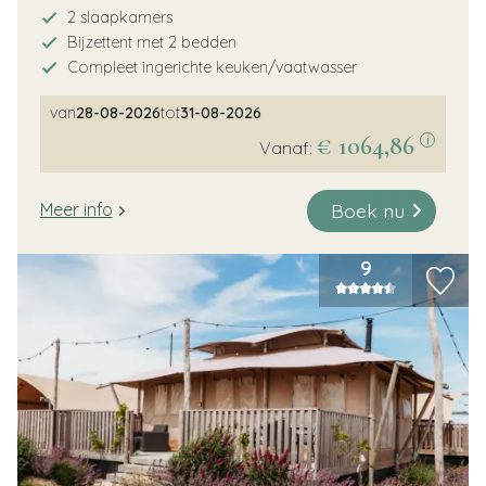
2 slaapkamers
Bijzettent met 2 bedden
Compleet ingerichte keuken/vaatwasser
van
28-08-2026
tot
31-08-2026
€ 1064,86
i
Vanaf:
Boek nu
Meer info
9