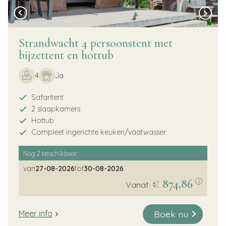
Strandwacht 4 persoonstent met
bijzettent en hottub
4
Ja
Safaritent
2 slaapkamers
Hottub
Compleet ingerichte keuken/vaatwasser
Nog
2
beschikbaar.
van
27-08-2026
tot
30-08-2026
€ 874,86
i
Vanaf:
Boek nu
Meer info