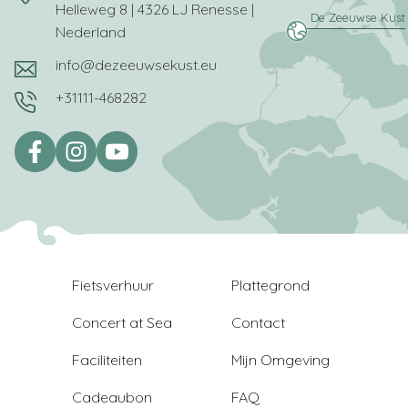
Helleweg 8 | 4326 LJ Renesse |
Nederland
info@dezeeuwsekust.eu
+31111-468282
Fietsverhuur
Plattegrond
Concert at Sea
Contact
Faciliteiten
Mijn Omgeving
Cadeaubon
FAQ