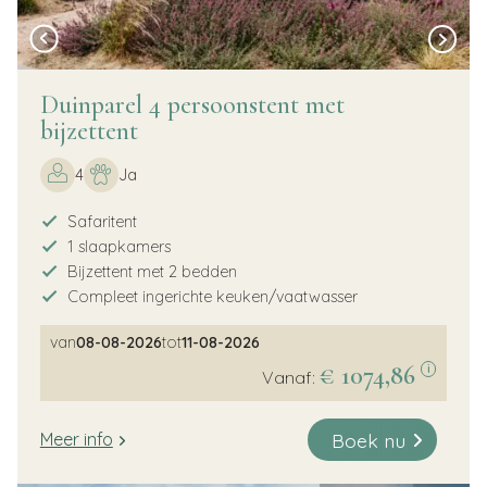
Duinparel 4 persoonstent met
bijzettent
4
Ja
Safaritent
1 slaapkamers
Bijzettent met 2 bedden
Compleet ingerichte keuken/vaatwasser
van
08-08-2026
tot
11-08-2026
€ 1074,86
i
Vanaf:
Boek nu
Meer info