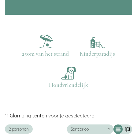
250m van het strand
Kinderparadijs
Hondvriendelijk
11
Glamping tenten
voor je geselecteerd
+
−
2 personen