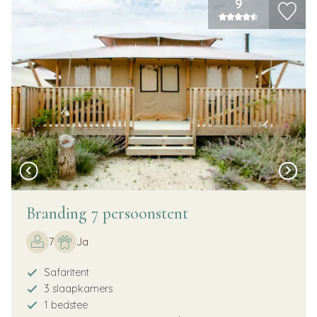
9
Branding 7 persoonstent
7
Ja
Safaritent
3 slaapkamers
1 bedstee