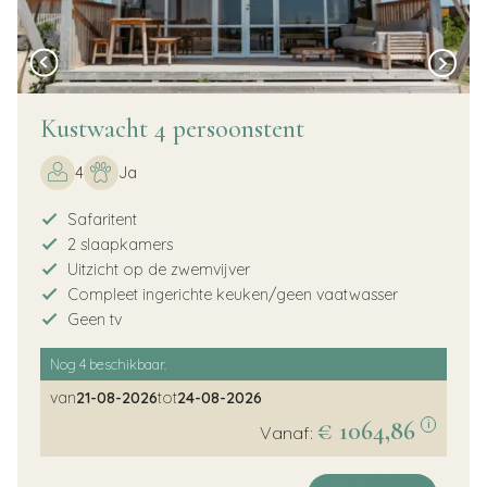
Kustwacht 4 persoonstent
4
Ja
Safaritent
2 slaapkamers
Uitzicht op de zwemvijver
Compleet ingerichte keuken/geen vaatwasser
Geen tv
Nog
4
beschikbaar.
van
21-08-2026
tot
24-08-2026
€ 1064,86
i
Vanaf: