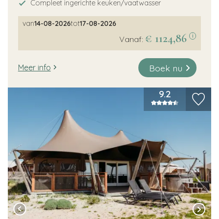
Compleet ingerichte keuken/vaatwasser
van
14-08-2026
tot
17-08-2026
€ 1124,86
i
Vanaf:
Boek nu
Meer info
9.2