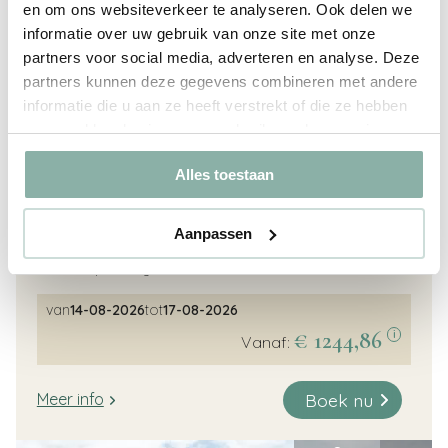
en om ons websiteverkeer te analyseren. Ook delen we
informatie over uw gebruik van onze site met onze
partners voor social media, adverteren en analyse. Deze
partners kunnen deze gegevens combineren met andere
informatie die u aan ze heeft verstrekt of die ze hebben
Golfslag 4 persoonstent
verzameld op basis van uw gebruik van hun services.
4
Ja
Alles toestaan
Safaritent
2 slaapkamers
Aanpassen
Eigen terras
Compleet ingerichte keuken/vaatwasser
van
14-08-2026
tot
17-08-2026
€ 1244,86
i
Vanaf:
Boek nu
Meer info