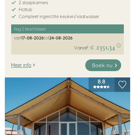
2 slaapkamers
Hottub
Compleet ingerichte keuken/vaatwasser
Nog
2
beschikbaar.
van
17-08-2026
tot
24-08-2026
€ 2351,34
i
Vanaf:
Boek nu
Meer info
8.8