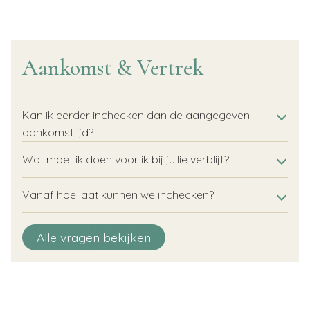
Aankomst & Vertrek
Kan ik eerder inchecken dan de aangegeven
aankomsttijd?
Wat moet ik doen voor ik bij jullie verblijf?
Vanaf hoe laat kunnen we inchecken?
Tot hoe laat kunnen we uitchecken?
Tot hoe laat kan ik arriveren?
Is het ook mogelijk om later uit te checken?
Is een flexibele aankomst- of vertrek dag mogelijk?
Hoe open ik mijn accommodatie?
Alle vragen bekijken