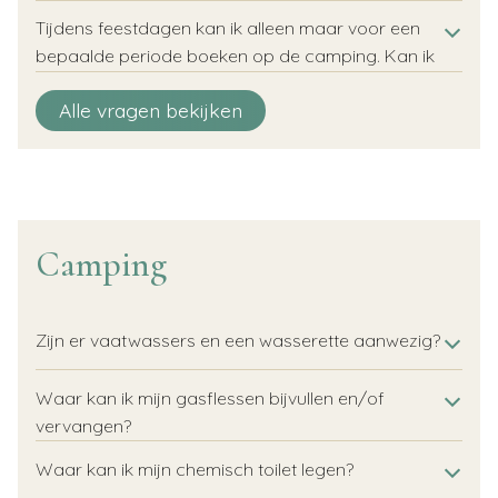
Tijdens feestdagen kan ik alleen maar voor een
bepaalde periode boeken op de camping. Kan ik
ook een losse overnachting boeken?
Kan ik mijn eigen kampeerplaats/accommodatie
Is er een minimale verblijfsperiode?
Hoe reserveer ik meer dan één kampeerplek of
Hoe kan ik mijn vakantie verlengen of verkorten?
Hoe kan ik een boeking maken?
Hoe betaal ik mijn vakantie?
Kan ik een annuleringsverzekering afsluiten?
Alle vragen bekijken
kiezen?
accommodatie?
Camping
Zijn er vaatwassers en een wasserette aanwezig?
Waar kan ik mijn gasflessen bijvullen en/of
vervangen?
Waar kan ik mijn chemisch toilet legen?