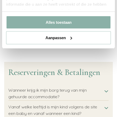
Verhuren jullie ook kinderbedjes/ kinderstoelen?
informatie die u aan ze heeft verstrekt of die ze hebben
verzameld op basis van uw gebruik van hun services.
Kan de auto bij de accommodaties worden
Alles toestaan
geparkeerd?
Is het mogelijk om roomservice te bestellen vanaf
Alle vragen bekijken
de hotelkamer?
Aanpassen
Reserveringen & Betalingen
Wanneer krijg ik mijn borg terug van mijn
gehuurde accommodatie?
Vanaf welke leeftijd is mijn kind volgens de site
een baby en vanaf wanneer een kind?