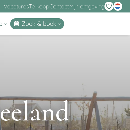
English
Vacatures
Te koop
Contact
Mijn omgeving
ie
Zoek & boek
Zeeland