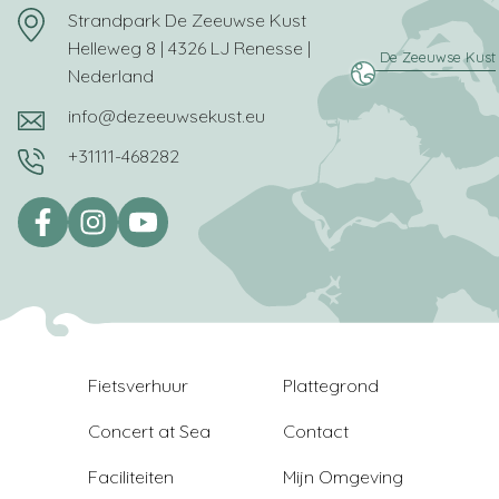
Strandpark De Zeeuwse Kust
Helleweg 8 | 4326 LJ Renesse |
Nederland
info@dezeeuwsekust.eu
+31111-468282
Fietsverhuur
Plattegrond
Concert at Sea
Contact
Faciliteiten
Mijn Omgeving