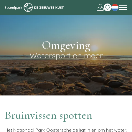
Deutsch
English
Omgeving
Watersport en meer
Bruinvissen spotten
Het Nationaal Park Oosterschelde ligt in en om het water,