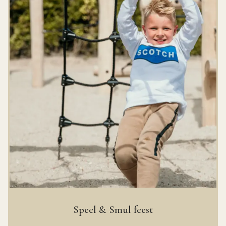
Activiteiten:
onbeperkt spelen in de indoor
speeltuin
Eten:
friet met snack + limonade
Extra:
tafel + decoratie
Kosten:
€12 p.p.
Speel & Smul feest