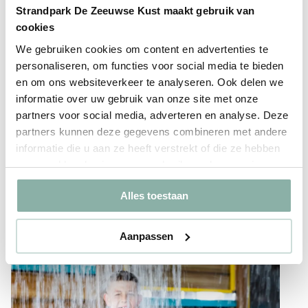
Strandpark De Zeeuwse Kust maakt gebruik van
waterpret beleeft wordt. Zodra het lekker weer wordt is
cookies
dit toch wel de plek waar het altijd gezellig is. Dankzij de
We gebruiken cookies om content en advertenties te
vele watervoorzieningen hebben kinderen de tijd van
personaliseren, om functies voor social media te bieden
hun leven!
en om ons websiteverkeer te analyseren. Ook delen we
Waterspeeltuin
informatie over uw gebruik van onze site met onze
partners voor social media, adverteren en analyse. Deze
De waterspeeltuin is ook erg in trek bij kinderen. Zelfs de
partners kunnen deze gegevens combineren met andere
allerkleinsten kunnen zich hier prima vermaken met hun
informatie die u aan ze heeft verstrekt of die ze hebben
eigen miniglijbaan.
verzameld op basis van uw gebruik van hun services.
Alles toestaan
Vakantie boeken
Aanpassen