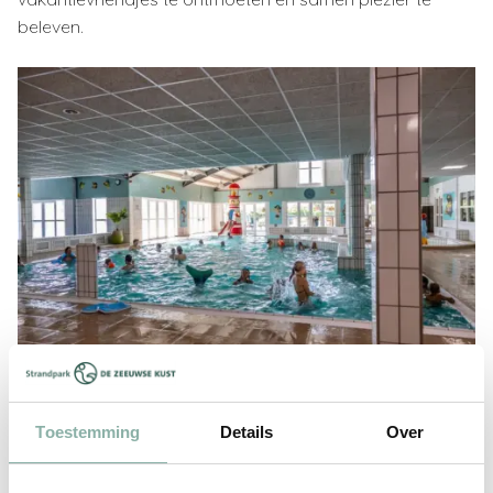
beleven.
Toestemming
Details
Over
Superleuk spraypark
Het spraypark met glijbaan is een plek waar de leukste