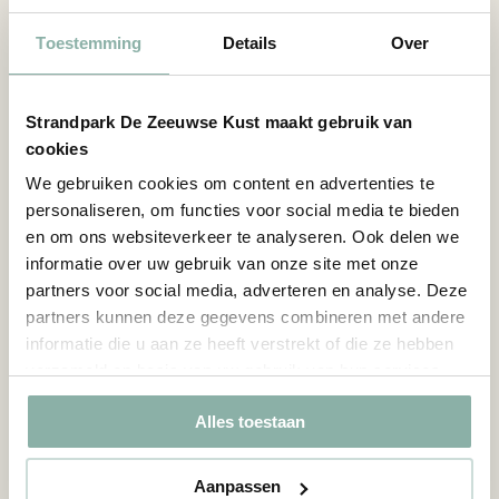
Opleiding en doorgroeimogelijkheden – Sommige
managers zijn begonnen als stagiaire.
Toestemming
Details
Over
Korting voor jou – Geniet van super speciale
kortingen op het park.
Strandpark De Zeeuwse Kust maakt gebruik van
Jaarlijks Winterfeest – Sluit het jaar knallend af
cookies
samen met je collega’s.
We gebruiken cookies om content en advertenties te
Een enthousiast en dynamisch team - Waar
personaliseren, om functies voor social media te bieden
samenwerking en werkplezier voorop staan.
en om ons websiteverkeer te analyseren. Ook delen we
Uitdagende en veelzijdige werkzaamheden - In een
informatie over uw gebruik van onze site met onze
prachtige omgeving.
partners voor social media, adverteren en analyse. Deze
Een prachtige werkplek aan de kust - Waar je je
partners kunnen deze gegevens combineren met andere
direct thuis voelt.
informatie die u aan ze heeft verstrekt of die ze hebben
Flexibele werktijden - Die passen bij jouw
verzameld op basis van uw gebruik van hun services.
persoonlijke wensen en behoeften.
Alles toestaan
Reageer meteen! Stuur vandaag nog een e-mail naar
personeel@dezeeuwsekust.eu
en kom binnenkort langs
Aanpassen
voor een kennismaking. Wij kunnen niet wachten om je